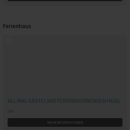
Ferienhaus
ALL INKL GÄSTECARD FERIENWOHNUNGEN HEIGL
DTVF
MEHR INFORMATIONEN