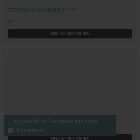
FERIENHAUS GRUBER F****
DTVP
MEHR INFORMATIONEN
HAUS AM WALDWINKEL
Ausgewählte Gastgeber anfragen
Alle markieren
MEHR INFORMATIONEN