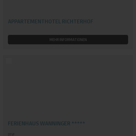
APPARTEMENTHOTEL RICHTERHOF
MEHR INFORMATIONEN
FERIENHAUS WANNINGER *****
DTVF