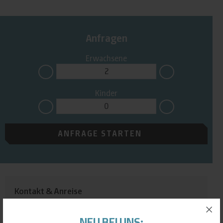
Anfragen
Erwachsene
Kinder
ANFRAGE STARTEN
Kontakt & Anreise
Quellenhof Kollnburg
Haberbühl 6
NEU BEI UNS: