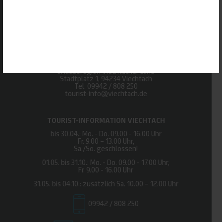
ALLE ERLAUBEN
ALLE ABLEHNEN
AUSWAHL SPEICHERN
Urlaubsregion Viechtacher Land
Stadtplatz 1, 94234 Viechtach
Tel.
09942 / 808 250
tourist-info@viechtach.de
TOURIST-INFORMATION VIECHTACH
bis 30.04.: Mo. - Do. 09.00 - 16.00 Uhr
Fr. 9.00 – 13.00 Uhr,
Sa./So. geschlossen!
01.05. bis 31.10.: Mo. - Do. 09.00 - 17.00 Uhr,
Fr. 9.00 - 16.00 Uhr
31.05. bis 04.10.: zusätzlich Sa. 10.00 – 12.00 Uhr
09942 / 808 250