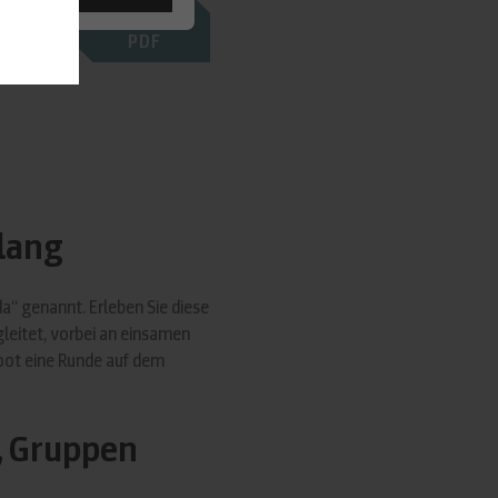
PDF
tlang
da“ genannt. Erleben Sie diese
leitet, vorbei an einsamen
oot eine Runde auf dem
e, Gruppen