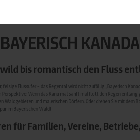
r
|
Bayerisch Kanada
BAYERISCH KANADA
wild bis romantisch den Fluss en
, felsige Flussufer – das Regental wird nicht zufällig „Bayerisch Kana
 Perspektive: Wenn das Kanu mal sanft mal flott den Regen entlang g
n Waldgebieten und malerischen Dörfern. Oder drehen Sie mit dem B
r pur im Bayerischen Wald!
n für Familien, Vereine, Betrieb