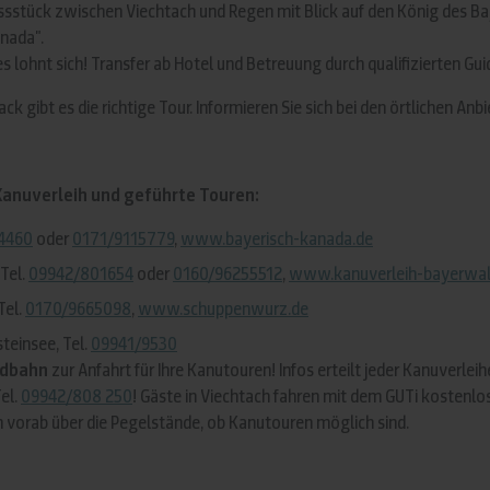
sstück zwischen Viechtach und Regen mit Blick auf den König des Bayer
anada".
es lohnt sich! Transfer ab Hotel und Betreuung durch qualifizierten Gu
k gibt es die richtige Tour. Informieren Sie sich bei den örtlichen Anbi
Kanuverleih und geführte Touren:
4460
oder
0171/9115779
,
www.bayerisch-kanada.de
Tel.
09942/801654
oder
0160/96255512
,
www.kanuverleih-bayerwal
Tel.
0170/9665098
,
www.schuppenwurz.de
teinsee, Tel.
09941/9530
dbahn
zur Anfahrt für Ihre Kanutouren! Infos erteilt jeder Kanuverleih
el.
09942/808 250
! Gäste in Viechtach fahren mit dem GUTi kostenlo
ch vorab über die Pegelstände, ob Kanutouren möglich sind.