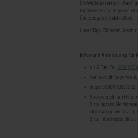
Die Wildwassertour - Das Flus
Fachkreisen als "Bayerisch K
Überzeugen Sie sich selbst - 
Unser Tipp: Für jeden Geschmac
Infos und Anmeldung für 
Vit & Fun, Tel.
09942/90
Kanuverleih Bayerwald, 
buero SCHUPPENWURZ, 
Bootsverleih am Höllens
Bitte nutzen Sie die
wal
Information Viechtach, T
Bitte informieren Sie si