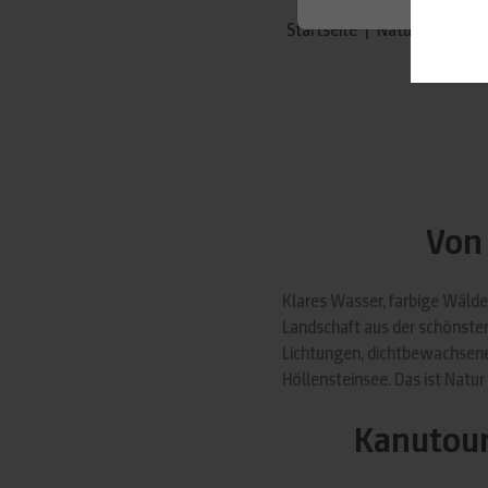
Startseite
|
Natur & Outdoo
Von 
Klares Wasser, farbige Wälder
Landschaft aus der schönsten
Lichtungen, dichtbewachsene
Höllensteinsee. Das ist Natu
Kanutoure