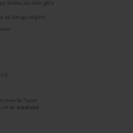
. Waldes, den Arber, gilt in
ide auf Anfrage möglich!
etern:
d.de
er sowie die Tourist-
s mit der
waldbahn
!