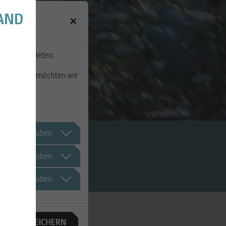
AND
×
suchs zu bieten.
tzt werden, möchten wir
Dienst erlauben
Dienst erlauben
Dienst erlauben
WAHL SPEICHERN