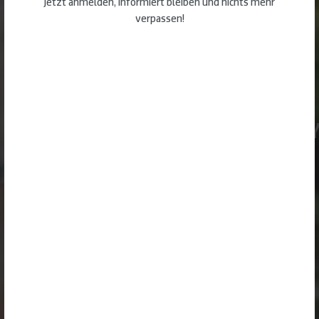
Jetzt anmelden, informiert bleiben und nichts mehr
Surferlebnis während Ihres Besuchs zu bieten.
verpassen!
Neben den zum Betrieb technisch notwendigen Cookies
("Session-Cookies"), die immer gesetzt werden, möchten wir
Ihnen auch folgende freiwillige Dienste anbieten, die Cookies in
Ihrem Browser speichern.
Mehr Informationen finden Sie in unserer Datenschutzerklärung.
BAYERISCH KANADA ERLEBEN
GOOGLE ANALYTICS
Dienst erlauben
WO SONST?
GOOGLE MAPS
Dienst erlauben
GOOGLE TRANSLATE
Dienst erlauben
ALLE ERLAUBEN
ALLE ABLEHNEN
AUSWAHL SPEICHERN