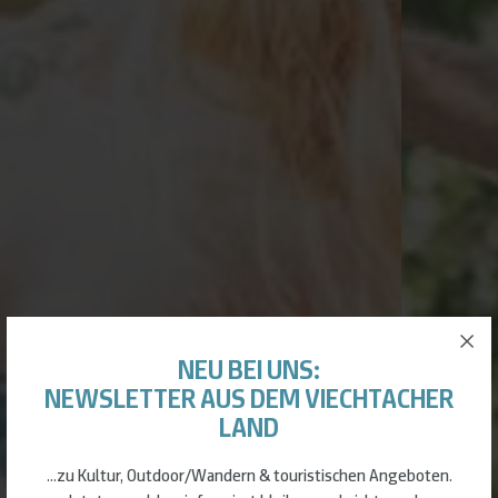
NEU BEI UNS:
NEWSLETTER AUS DEM VIECHTACHER
LAND
×
Informationen zu Ihrer Privatsphäre
...zu Kultur, Outdoor/Wandern & touristischen Angeboten.
Unsere Webseite verwendet Cookies um Ihnen ein komfortables