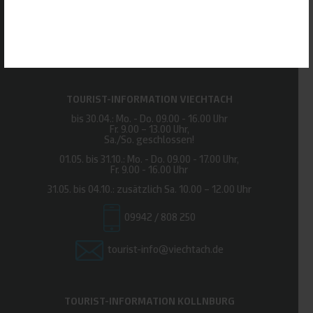
Urlaubsregion Viechtacher Land
Stadtplatz 1, 94234 Viechtach
Tel.
09942 / 808 250
tourist-info@viechtach.de
TOURIST-INFORMATION VIECHTACH
bis 30.04.: Mo. - Do. 09.00 - 16.00 Uhr
Fr. 9.00 – 13.00 Uhr,
Sa./So. geschlossen!
01.05. bis 31.10.: Mo. - Do. 09.00 - 17.00 Uhr,
Fr. 9.00 - 16.00 Uhr
31.05. bis 04.10.: zusätzlich Sa. 10.00 – 12.00 Uhr
09942 / 808 250
tourist-info@viechtach.de
TOURIST-INFORMATION KOLLNBURG