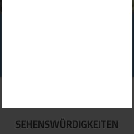
Ihrem Browser speichern.
Mehr Informationen finden Sie in unserer Datenschutzerklärung.
FINDEN SIE IHREN GASTGEBER
GOOGLE ANALYTICS
Dienst erlauben
GOOGLE MAPS
Dienst erlauben
GOOGLE TRANSLATE
Dienst erlauben
ALLE ERLAUBEN
ALLE ABLEHNEN
AUSWAHL SPEICHERN
Startseite
|
Kunst & Kultur
|
PDF
Sehenswürdigkeiten
SEHENSWÜRDIGKEITEN