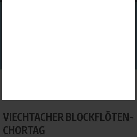
Mehr Informationen finden Sie in unserer Datenschutzerklärung.
FINDEN SIE IHREN GASTGEBER
GOOGLE ANALYTICS
Dienst erlauben
GOOGLE MAPS
Dienst erlauben
GOOGLE TRANSLATE
Dienst erlauben
ALLE ERLAUBEN
ALLE ABLEHNEN
AUSWAHL SPEICHERN
Startseite
|
Veranstaltungen
|
PDF
Viechtacher Blockflöten-Chortag
VIECHTACHER BLOCKFLÖTEN-
CHORTAG