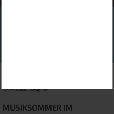
Mehr Informationen finden Sie in unserer Datenschutzerklärung.
FINDEN SIE IHREN GASTGEBER
GOOGLE ANALYTICS
Dienst erlauben
GOOGLE MAPS
Dienst erlauben
GOOGLE TRANSLATE
Dienst erlauben
ALLE ERLAUBEN
ALLE ABLEHNEN
AUSWAHL SPEICHERN
Startseite
|
Veranstaltungen
|
Musiksommer im Genussort Viechtach: "Da
PDF
Woidmusikant" Ludwig Fritz
MUSIKSOMMER IM