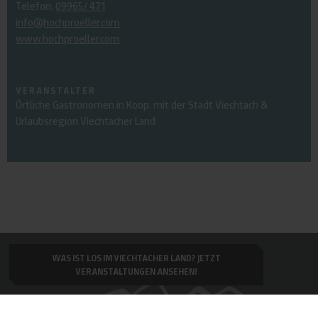
Telefon:
09965/ 471
info@hochproeller.com
www.hochproeller.com
VERANSTALTER
Örtliche Gastronomen in Koop. mit der Stadt Viechtach &
Urlaubsregion Viechtacher Land
WAS IST LOS IM VIECHTACHER LAND?
JETZT
VERANSTALTUNGEN ANSEHEN!