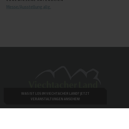
Messe/Ausstellung allg.
WAS IST LOS IM VIECHTACHER LAND?
JETZT
VERANSTALTUNGEN ANSEHEN!
Urlaubsregion Viechtacher Land
Stadtplatz 1, 94234 Viechtach
Tel.
09942 / 808 250
tourist-info@viechtach.de