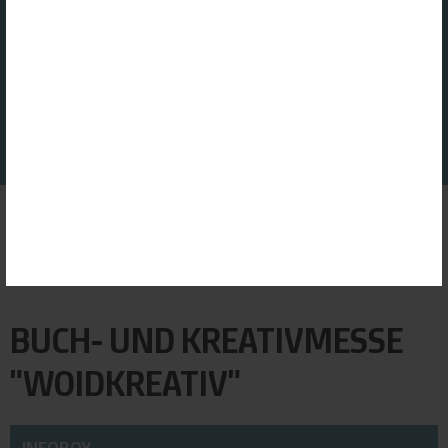
GOOGLE ANALYTICS
Dienst erlauben
GOOGLE MAPS
Dienst erlauben
GOOGLE TRANSLATE
Dienst erlauben
ALLE ERLAUBEN
ALLE ABLEHNEN
AUSWAHL SPEICHERN
Startseite
|
Veranstaltungen
|
PDF
Buch- und Kreativmesse "Woidkreativ"
BUCH- UND KREATIVMESSE
"WOIDKREATIV"