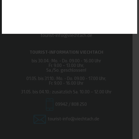
AUSWAHL SPEICHERN
Urlaubsregion Viechtacher Land
Stadtplatz 1, 94234 Viechtach
Tel.
09942 / 808 250
tourist-info@viechtach.de
TOURIST-INFORMATION VIECHTACH
bis 30.04.: Mo. - Do. 09.00 - 16.00 Uhr
Fr. 9.00 – 13.00 Uhr,
Sa./So. geschlossen!
01.05. bis 31.10.: Mo. - Do. 09.00 - 17.00 Uhr,
Fr. 9.00 - 16.00 Uhr
31.05. bis 04.10.: zusätzlich Sa. 10.00 – 12.00 Uhr
09942 / 808 250
tourist-info@viechtach.de