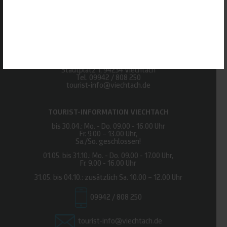
AUSWAHL SPEICHERN
Urlaubsregion Viechtacher Land
Stadtplatz 1, 94234 Viechtach
Tel.
09942 / 808 250
tourist-info@viechtach.de
TOURIST-INFORMATION VIECHTACH
bis 30.04.: Mo. - Do. 09.00 - 16.00 Uhr
Fr. 9.00 – 13.00 Uhr,
Sa./So. geschlossen!
01.05. bis 31.10.: Mo. - Do. 09.00 - 17.00 Uhr,
Fr. 9.00 - 16.00 Uhr
31.05. bis 04.10.: zusätzlich Sa. 10.00 – 12.00 Uhr
09942 / 808 250
tourist-info@viechtach.de