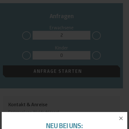
Anfragen
Erwachsene
Kinder
ANFRAGE STARTEN
Kontakt & Anreise
Ferienanlage Waldschlössel
Ayrhof 2
NEU BEI UNS:
94262 Kollnburg