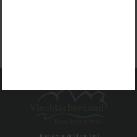
GOOGLE ANALYTICS
Dienst erlauben
GOOGLE MAPS
Dienst erlauben
CAMPINGPLATZ SCHNITZMÜHLE
GOOGLE TRANSLATE
Dienst erlauben
MEHR INFORMATIONEN
ALLE ERLAUBEN
ALLE ABLEHNEN
AUSWAHL SPEICHERN
Urlaubsregion Viechtacher Land